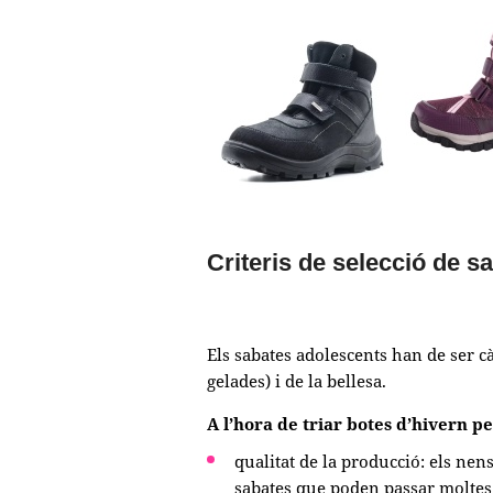
Criteris de selecció de s
Els sabates adolescents han de ser cà
gelades) i de la bellesa.
A l’hora de triar botes d’hivern p
qualitat de la producció: els ne
sabates que poden passar moltes 