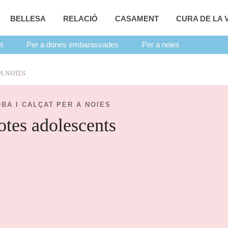
BELLESA
RELACIÓ
CASAMENT
CURA DE LA V
t
Per a dones embarassades
Per a noies
A NOIES
BA I CALÇAT PER A NOIES
otes adolescents