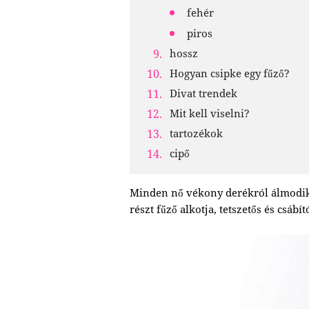
fehér
piros
hossz
Hogyan csipke egy fűző?
Divat trendek
Mit kell viselni?
tartozékok
cipő
Minden nő vékony derékról álmodik 
részt fűző alkotja, tetszetős és csáb