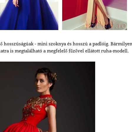
 hosszúságúak - mini szoknya és hosszú a padlóig. Bármilye
tra is megtalálható a megfelelő fűzővel ellátott ruha-modell.