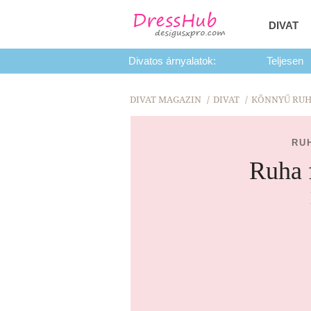
DIVAT
Divatos árnyalatok:
Teljesen
DIVAT MAGAZIN
DIVAT
KÖNNYŰ RUH
RU
Ruha f