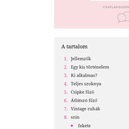
CSATLAKOZZON
A tartalom
Jellemzők
Egy kis történelem
Ki alkalmas?
Teljes szoknya
Csipke fűző
Átlátszó fűző
Vintage ruhák
szín
fekete