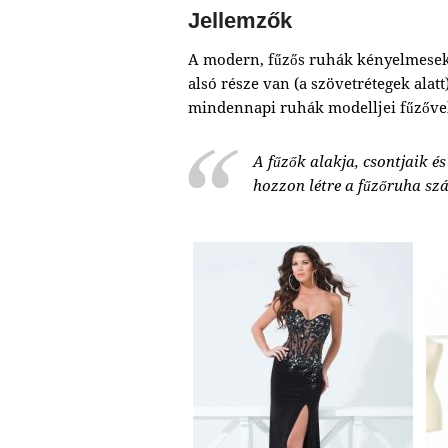
Jellemzők
A modern, fűzős ruhák kényelmesek é
alsó része van (a szövetrétegek alatt
mindennapi ruhák modelljei fűzővel
A fűzők alakja, csontjaik és
hozzon létre a fűzőruha sz