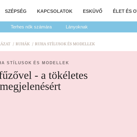
SZÉPSÉG
KAPCSOLATOK
ESKÜVŐ
ÉLET ÉS 
Terhes nők számára
Lányoknak
ÁZAT
RUHÁK
RUHA STÍLUSOK ÉS MODELLEK
HA STÍLUSOK ÉS MODELLEK
űzővel - a tökéletes
megjelenésért