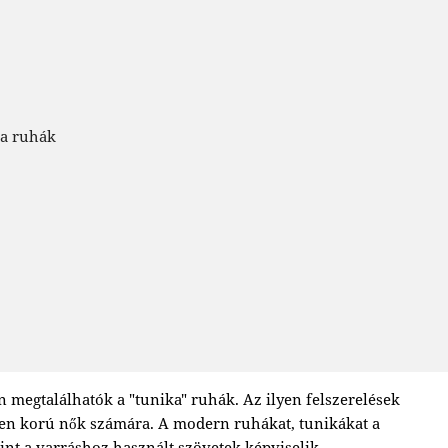
ka ruhák
megtalálhatók a "tunika" ruhák. Az ilyen felszerelések
en korú nők számára. A modern ruhákat, tunikákat a
int a varráshoz használt szövetek képviselik.