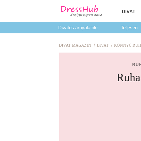
DIVAT
Divatos árnyalatok:
Teljesen
DIVAT MAGAZIN
DIVAT
KÖNNYŰ RUH
RU
Ruha-