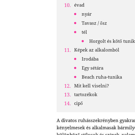
évad
nyár
Tavasz / ősz
tél
Horgolt és kötő tuni
Képek az alkalomból
Irodába
Egy sétára
Beach ruha-tunika
Mit kell viselni?
tartozékok
cipő
A divatos ruhásszekrényben gyakran 
kényelmesek és alkalmasak bármily
különböző stílusok és színek, valam