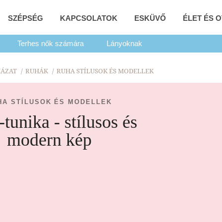
SZÉPSÉG
KAPCSOLATOK
ESKÜVŐ
ÉLET ÉS 
Terhes nők számára
Lányoknak
ÁZAT
RUHÁK
RUHA STÍLUSOK ÉS MODELLEK
HA STÍLUSOK ÉS MODELLEK
tunika - stílusos és
modern kép