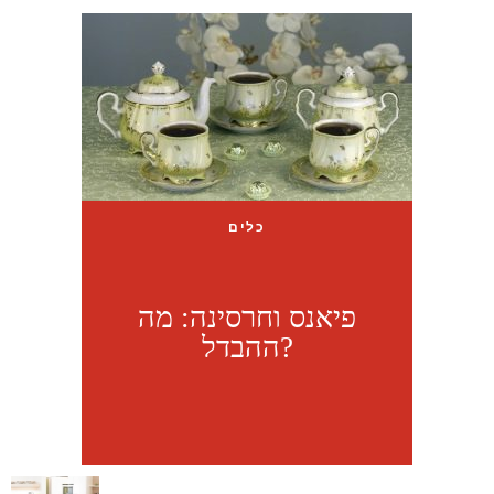
כלים
פיאנס וחרסינה: מה
ההבדל?