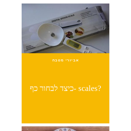
אביזרי מטבח
כיצד לבחור כף- scales?