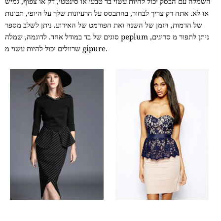
השמלה עם הבסק יכול להיות עשוי בד טבעי או סינטטי, דק או צפוף, גמיש
או לא. אתה רק צריך לבחור, בהתבסס על הרעיונות שלך על היופי, תכונות
של הדמות, הזמן של השנה ואת הפורמט של האירוע. ניתן לשלב מספר
סוגים של בד במודל אחד. לדוגמה, שמלה peplum ניתן לתפור מ סריגים,
שרוולים יכול להיות עשוי מ gipure.