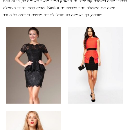
לרקוד! ילדה בשמלת קוקטייל עם הבאסק תמיד מושך תשומת לב, כי זה גורם
מביא קסם ייחודי השמלה. Baska עושה את השמלה יותר פלרטטנית
שובבה, כך בשמלה כזו תוכלו לתפוס מבטים הערצה כל הערב.