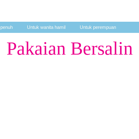
 penuh
Untuk wanita hamil
Untuk perempuan
UBUNGAN
PERKAHWINAN
KEHIDUPAN DAN PENJA
Pakaian Bersalin