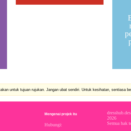
p
kan untuk tujuan rujukan. Jangan ubat sendiri. Untuk kesihatan, sentiasa b
dresshub.des
Mengenai projek itu
2026
Semua hak te
Hubungi: