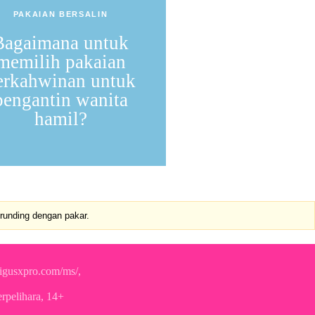
PAKAIAN BERSALIN
Bagaimana untuk
memilih pakaian
erkahwinan untuk
pengantin wanita
hamil?
erunding dengan pakar.
igusxpro.com/ms/,
rpelihara, 14+