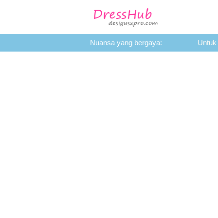
Nuansa yang bergaya:
Untuk
FESYEN
KECANTIKAN
H