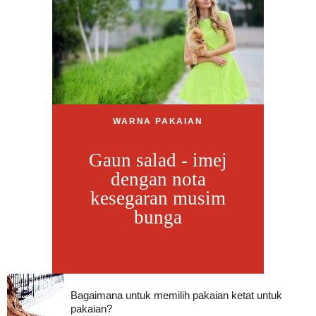
WARNA PAKAIAN
Gaun salad - imej
dengan nota
kesegaran musim
bunga
Bagaimana untuk memilih pakaian ketat untuk
pakaian?