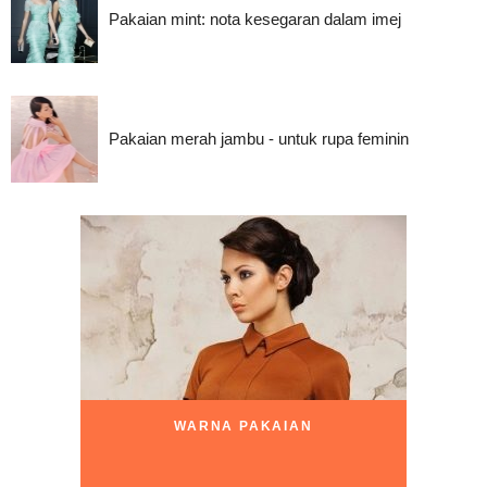
Pakaian mint: nota kesegaran dalam imej
Pakaian merah jambu - untuk rupa feminin
WARNA PAKAIAN