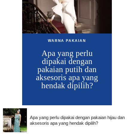
WARNA PAKAIAN
Apa yang perlu
dipakai dengan
pakaian putih dan
aksesoris apa yang
hendak dipilih?
Apa yang perlu dipakai dengan pakaian hijau dan
aksesoris apa yang hendak dipilih?