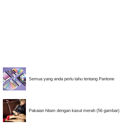
Semua yang anda perlu tahu tentang Pantone
Pakaian hitam dengan kasut merah (56 gambar)