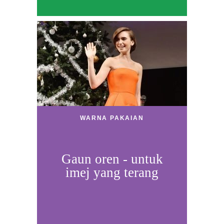
WARNA PAKAIAN
Gaun oren - untuk
imej yang terang