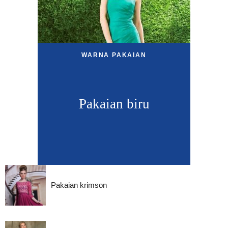
WARNA PAKAIAN
Pakaian biru
Pakaian krimson