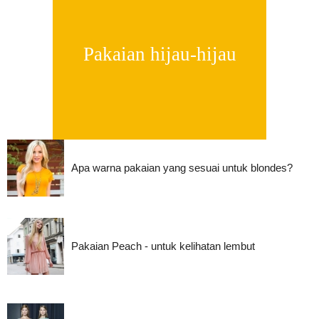
Pakaian hijau-hijau
Apa warna pakaian yang sesuai untuk blondes?
Pakaian Peach - untuk kelihatan lembut