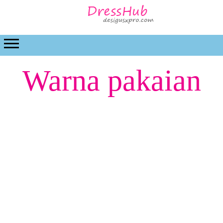
FESYEN
KECANTIKAN
HUBUNGAN
PERKA
Warna pakaian