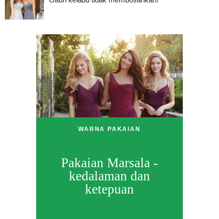
WARNA PAKAIAN
Pakaian Marsala -
kedalaman dan
ketepuan