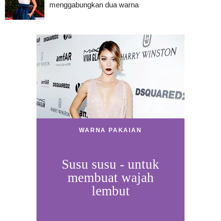
menggabungkan dua warna
WARNA PAKAIAN
Susu susu - untuk
membuat wajah
lembut