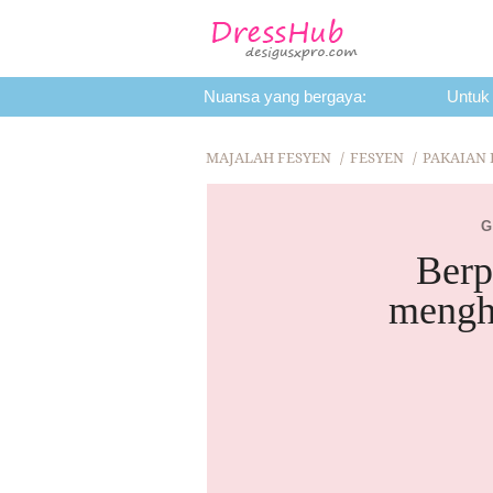
Nuansa yang bergaya:
Untuk
FESYEN
KECANTIKAN
H
MAJALAH FESYEN
FESYEN
PAKAIAN
G
Berp
menghi