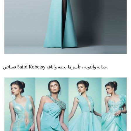
فساتين Saiid Kobeisy جذابة وأنثوية ، تأسرها بخفة وأناقة.