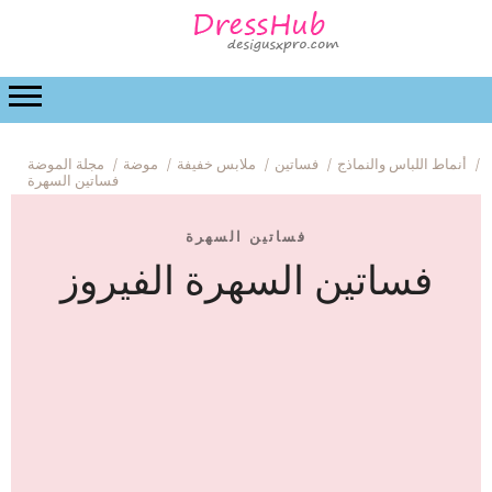
 والرعاية المنزلية
زفاف
العلاقات
الجمال
موضة
أنماط اللباس والنماذج
فساتين
ملابس خفيفة
موضة
مجلة الموضة
فساتين السهرة
فساتين السهرة
فساتين السهرة الفيروز