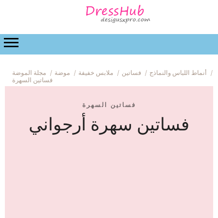
 والرعاية المنزلية
زفاف
العلاقات
الجمال
موضة
أنماط اللباس والنماذج
فساتين
ملابس خفيفة
موضة
مجلة الموضة
فساتين السهرة
فساتين السهرة
فساتين سهرة أرجواني