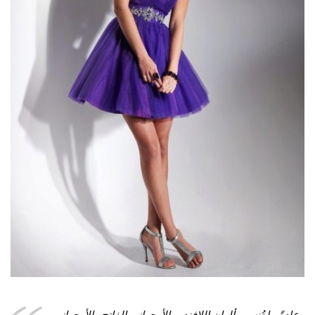
عادةً ما تُنسب ألوان اللافندر والأرجواني الفاتح والأرجواني